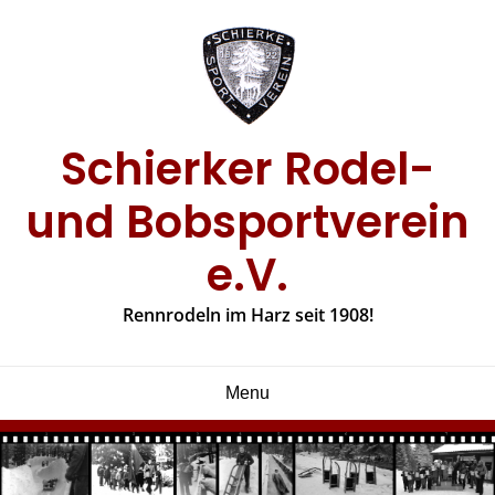
Skip
to
content
Schierker Rodel-
und Bobsportverein
e.V.
Rennrodeln im Harz seit 1908!
Menu