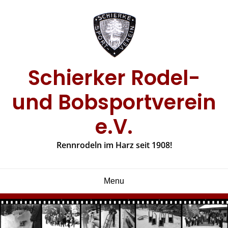
Skip
to
content
Schierker Rodel-
und Bobsportverein
e.V.
Rennrodeln im Harz seit 1908!
Menu