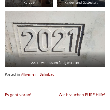
Kurve 6
Kinder- und Gästestart
2021 – wir müssen fertig werden!
Posted in
Allgemein
,
Bahnbau
Beitragsnavigation
Es geht voran!
Wir brauchen EURE Hilfe!