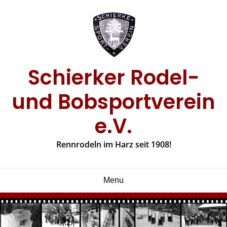
Skip
to
content
Schierker Rodel-
und Bobsportverein
e.V.
Rennrodeln im Harz seit 1908!
Menu