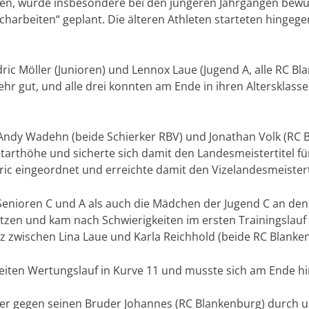
n, wurde insbesondere bei den jüngeren Jahrgängen bewuss
harbeiten“ geplant. Die älteren Athleten starteten hingege
dric Möller (Junioren) und Lennox Laue (Jugend A, alle RC 
sehr gut, und alle drei konnten am Ende in ihren Altersklas
 Andy Wadehn (beide Schierker RBV) und Jonathan Volk (RC B
Starthöhe und sicherte sich damit den Landesmeistertitel f
ic eingeordnet und erreichte damit den Vizelandesmeistert
enioren C und A als auch die Mädchen der Jugend C an den S
zen und kam nach Schwierigkeiten im ersten Trainingslauf i
atz zwischen Lina Laue und Karla Reichhold (beide RC Blanke
weiten Wertungslauf in Kurve 11 und musste sich am Ende h
ger gegen seinen Bruder Johannes (RC Blankenburg) durch un