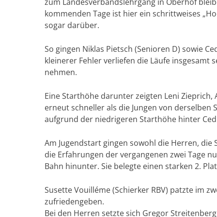
zum Landesverbandslehrgang in Oberhof bleibe
kommenden Tage ist hier ein schrittweises „Hoc
sogar darüber.
So gingen Niklas Pietsch (Senioren D) sowie Ce
kleinerer Fehler verliefen die Läufe insgesamt 
nehmen.
Eine Starthöhe darunter zeigten Leni Zieprich,
erneut schneller als die Jungen von derselben 
aufgrund der niedrigeren Starthöhe hinter Cedr
Am Jugendstart gingen sowohl die Herren, die S
die Erfahrungen der vergangenen zwei Tage nut
Bahn hinunter. Sie belegte einen starken 2. Pl
Susette Vouilléme (Schierker RBV) patzte im z
zufriedengeben.
Bei den Herren setzte sich Gregor Streitenber