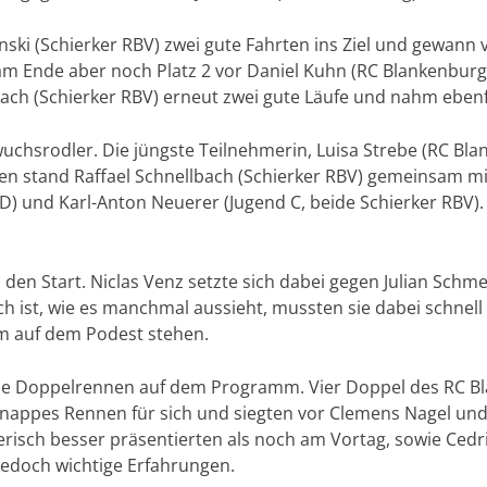
enski (Schierker RBV) zwei gute Fahrten ins Ziel und gewann 
e am Ende aber noch Platz 2 vor Daniel Kuhn (RC Blankenburg
bach (Schierker RBV) erneut zwei gute Läufe und nahm ebenf
uchsrodler. Die jüngste Teilnehmerin, Luisa Strebe (RC Bla
en stand Raffael Schnellbach (Schierker RBV) gemeinsam mi
) und Karl-Anton Neuerer (Jugend C, beide Schierker RBV). 
 den Start. Niclas Venz setzte sich dabei gegen Julian Schme
h ist, wie es manchmal aussieht, mussten sie dabei schnell 
 auf dem Podest stehen.
e Doppelrennen auf dem Programm. Vier Doppel des RC Bla
knappes Rennen für sich und siegten vor Clemens Nagel und
rerisch besser präsentierten als noch am Vortag, sowie Cedr
jedoch wichtige Erfahrungen.