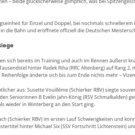
chnen – beide glücklicherweise glimpflich, was bei Spitzeng
gseinheit für Einzel und Doppel, bei nochmals schnellerem 
 in die Bahn und eröffnete offiziell die Deutschen Meistersc
Siege
en sich bereits im Training und auch im Rennen äußerst kn
 Tausendstel hinter Radek Riha (RRC Altenberg) auf Rang 2, 
r Reihenfolge änderte sich bis zum Ende nichts mehr – Vizem
utlicher aus: Susette Vouilléme (Schierker RBV) siegte souv
den Seniorinnen B Evelin Jahn-König (RSV Schmalkalden) g
ls wieder in Winterberg an den Start ging.
ach (Schierker RBV) im ersten Lauf Schwierigkeiten und ko
rtitel hinter Michael Six (SSV Fortschritt Lichtenstein) un