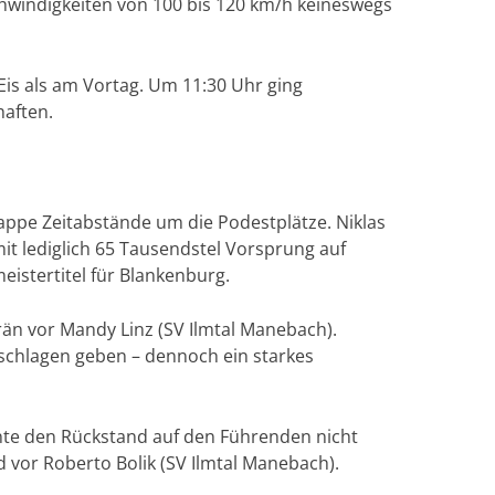
eschwindigkeiten von 100 bis 120 km/h keineswegs
Eis als am Vortag. Um 11:30 Uhr ging
haften.
appe Zeitabstände um die Podestplätze. Niklas
mit lediglich 65 Tausendstel Vorsprung auf
eistertitel für Blankenburg.
erän vor Mandy Linz (SV Ilmtal Manebach).
eschlagen geben – dennoch ein starkes
nnte den Rückstand auf den Führenden nicht
d vor Roberto Bolik (SV Ilmtal Manebach).