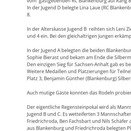
vom gastgebenden RC Blankenburg auf Rang 8 un
In der Jugend D belegte Lina Laue (RC Blanke
8.
In der Alterskasse Jugend B reihten sich Leni 
und 4 ein. Bei den gleichaltrigen Jungen erkämp
In der Jugend A belegten die beiden Blankenburg
Sophie Bierast und bekam am Ende die Silberme
Den einzigen Sieg für Sachsen-Anhalt gab es b
Weitere Medaillen und Platzierungen für Teiln
Platz 3, Benjamin Günther (Blankenburg) Silber
Auch mutige Gäste konnten das Rodeln probier
Der eigentliche Regensteinpokal wird als Manns
Jugend B und C. Es wetteiferten 3 Mannschaft
Friedrichroda, Ben Fachsbart und Nils Schäfe
aus Blankenburg und Friedrichroda belegten Pl