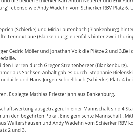
d die beiden Schierker Karl Anton Neuerer und Erik Albrec
nburg) ebenso wie Andy Wadehn vom Schierker RBV Platz 6.
Zieprich (Schierke) und Miria Lautenbach (Blankenburg) hint
fte Lennox Laue (Blankenburg) ebenfalls hinter zwei Thüring
er Cedric Möller und Jonathan Volk die Plätze 2 und 3.Bei de
daille.
ei den Herren durch Gregor Streitenberger (Blankenburg).
ehmer aus Sachsen-Anhalt gab es durch Stephanie Bielenski
medaille und Hans-Jürgen Schnellbach (Schierke) Platz 4 be
en. Es siegte Mathias Priesterjahn aus Bankenburg.
chaftswertung ausgetragen. In einer Mannschaft sind 4 Sta
en um den begehrten Pokal. Eine gemischte Mannschaft „Mit
r aus Waltershausen und Andy Wadehn vom Schierker RBV k
atz 2 und 3.