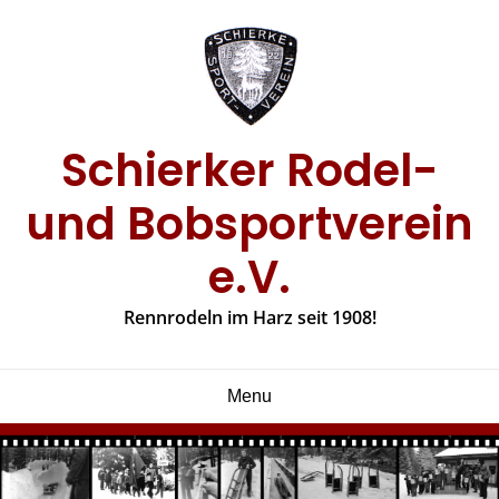
Skip
to
content
Schierker Rodel-
und Bobsportverein
e.V.
Rennrodeln im Harz seit 1908!
Menu