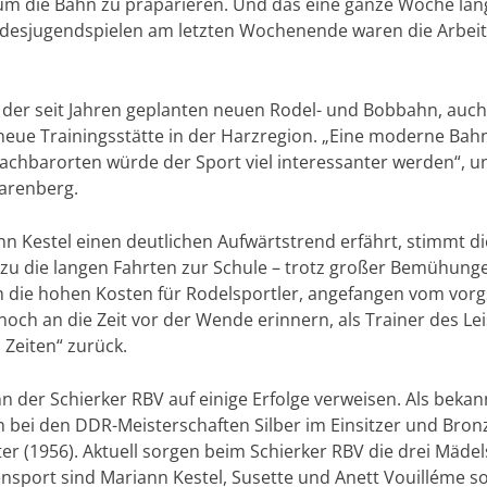
g, um die Bahn zu präparieren. Und das eine ganze Woche la
Landesjugendspielen am letzten Wochenende waren die Arbei
h der seit Jahren geplanten neuen Rodel- und Bobbahn, auch
neue Trainingsstätte in der Harzregion. „Eine moderne Bah
achbarorten würde der Sport viel interessanter werden“, un
arenberg.
n Kestel einen deutlichen Aufwärtstrend erfährt, stimmt d
azu die langen Fahrten zur Schule – trotz großer Bemühung
die hohen Kosten für Rodelsportler, angefangen vom vorg
 noch an die Zeit vor der Wende erinnern, als Trainer des L
n Zeiten“ zurück.
nn der Schierker RBV auf einige Erfolge verweisen. Als beka
bei den DDR-Meisterschaften Silber im Einsitzer und Bron
er (1956). Aktuell sorgen beim Schierker RBV die drei Mäd
tensport sind Mariann Kestel, Susette und Anett Vouilléme so