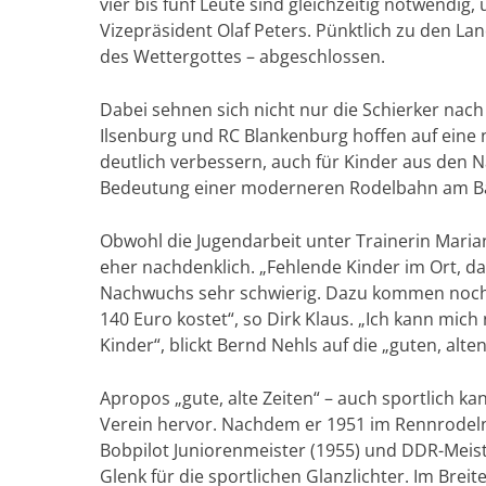
vier bis fünf Leute sind gleichzeitig notwendi
Vizepräsident Olaf Peters. Pünktlich zu den 
des Wettergottes – abgeschlossen.
Dabei sehnen sich nicht nur die Schierker nac
Ilsenburg und RC Blankenburg hoffen auf eine 
deutlich verbessern, auch für Kinder aus den N
Bedeutung einer moderneren Rodelbahn am B
Obwohl die Jugendarbeit unter Trainerin Marian
eher nachdenklich. „Fehlende Kinder im Ort, d
Nachwuchs sehr schwierig. Dazu kommen noch 
140 Euro kostet“, so Dirk Klaus. „Ich kann mich
Kinder“, blickt Bernd Nehls auf die „guten, alte
Apropos „gute, alte Zeiten“ – auch sportlich ka
Verein hervor. Nachdem er 1951 im Rennrodeln 
Bobpilot Juniorenmeister (1955) und DDR-Meist
Glenk für die sportlichen Glanzlichter. Im Brei