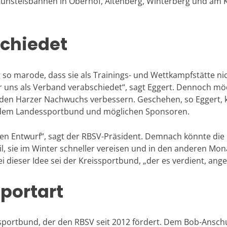
Kunsteisbahnen in Oberhof, Altenberg, Winterberg und am K
chiedet
 so marode, dass sie als Trainings- und Wettkampfstätte nic
 uns als Verband verabschiedet“, sagt Eggert. Dennoch m
den Harzer Nachwuchs verbessern. Geschehen, so Eggert, k
t dem Landessportbund und möglichen Sponsoren.
inen Entwurf“, sagt der RBSV-Präsident. Demnach könnte di
il, sie im Winter schneller vereisen und in den anderen Mo
dieser Idee sei der Kreissportbund, „der es verdient, ange
sportart
ssportbund, der den RBSV seit 2012 fördert. Dem Bob-Ans