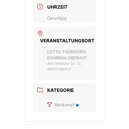
UHRZEIT
Ganztägig
VERANSTALTUNGSORT
LOTTO THÜRINGEN
EISARENA OBERHOF
Alte Ohrdrufer Str. 10,
98559 Oberhof
KATEGORIE
Wettkampf