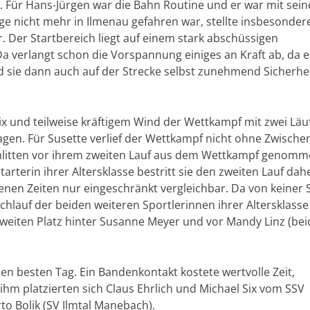
 Für Hans-Jürgen war die Bahn Routine und er war mit sei
nge nicht mehr in Ilmenau gefahren war, stellte insbesonder
 Der Startbereich liegt auf einem stark abschüssigen
 Da verlangt schon die Vorspannung einiges an Kraft ab, da e
nd sie dann auch auf der Strecke selbst zunehmend Sicherhe
 und teilweise kräftigem Wind der Wettkampf mit zwei Läu
en. Für Susette verlief der Wettkampf nicht ohne Zwischenf
hlitten vor ihrem zweiten Lauf aus dem Wettkampf genom
tarterin ihrer Altersklasse bestritt sie den zweiten Lauf dah
enen Zeiten nur eingeschränkt vergleichbar. Da von keiner 
hlauf der beiden weiteren Sportlerinnen ihrer Altersklasse
zweiten Platz hinter Susanne Meyer und vor Mandy Linz (bei
en besten Tag. Ein Bandenkontakt kostete wertvolle Zeit,
ihm platzierten sich Claus Ehrlich und Michael Six vom SSV
rto Bolik (SV Ilmtal Manebach).