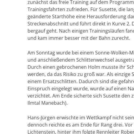
zunächst das freie Training auf dem Programm.
Trainingsfahrten zufrieden. Für Susette, die la
geänderte Starthöhe eine Herausforderung dar.
Streckenabschnitt und führt direkt in Kurve 2.
bergauf geht. Nach einigen Trainingsläufen fa
und kam immer besser mit der Bahn zurecht.
Am Sonntag wurde bei einem Sonne-Wolken-Mix
und anschließendem Schlittenwechsel ausgetrag
Durch einen gebrochenen Holm musste ihr Sc
werden, da das Risiko zu groß war. Als einzige S
einem Ersatzschlitten. Dadurch sind die gefahr
Einspruch eingelegt wurde, wurde auf einen Nac
verzichtet. Am Ende sicherte sich Susette den 
Ilmtal Manebach).
Hans-Jürgen erwischte im Wettkampf nicht sein
dennoch reichte es am Ende für Rang drei. Vor 
Lichtenstein, hinter ihm folgte Rennleiter Robe