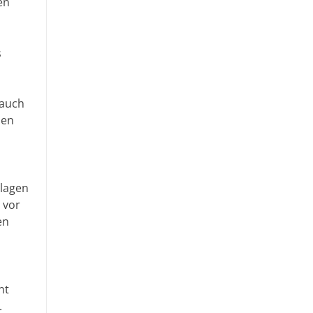
en
s
 auch
den
 lagen
 vor
en
ht
.