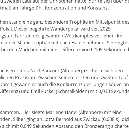
 zweiten Lauf auf der Uhr stehen hatte, durfte sich über d
hstmaß an Fahrgefühl, Konzentration und Konstanz.
hen stand eine ganz besondere Trophäe im Mittelpunkt de
Pokal. Dieser begehrte Wanderpokal wird seit 2025
äßigsten Fahrten des gesamten Wettkampfes verliehen. Im
resdner SC die Trophäe mit nach Hause nehmen. Sie zeigte
te bei den Mädchen mit einer Differenz von 0,105 Sekunden 
chsen: Linus-Noel Panzner (Altenberg) sicherte sich den
blichen Präzision. Zwischen seinem ersten und zweiten Lauf
. Damit gewann er auch die Konkurrenz der Jungen souverän
Differenz) und Emil Fuckel (Schmalkalden) mit 0,033 Sekund
isammen. Hier siegte Marlene Hänel (Altenberg) mit einer
en. Silber ging an Lotta Berhold aus Zwickau (0,038 s), dic
ie sich mit 0,049 Sekunden Abstand den Bronzerang sicherte