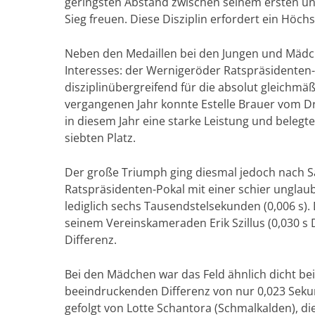
geringsten Abstand zwischen seinem ersten und
Sieg freuen. Diese Disziplin erfordert ein Höc
Neben den Medaillen bei den Jungen und Mädc
Interesses: der Wernigeröder Ratspräsidenten-
disziplinübergreifend für die absolut gleichm
vergangenen Jahr konnte Estelle Brauer vom D
in diesem Jahr eine starke Leistung und beleg
siebten Platz.
Der große Triumph ging diesmal jedoch nach Sa
Ratspräsidenten-Pokal mit einer schier unglau
lediglich sechs Tausendstelsekunden (0,006 s)
seinem Vereinskameraden Erik Szillus (0,030 s 
Differenz.
Bei den Mädchen war das Feld ähnlich dicht be
beeindruckenden Differenz von nur 0,023 Sekund
gefolgt von Lotte Schantora (Schmalkalden), d