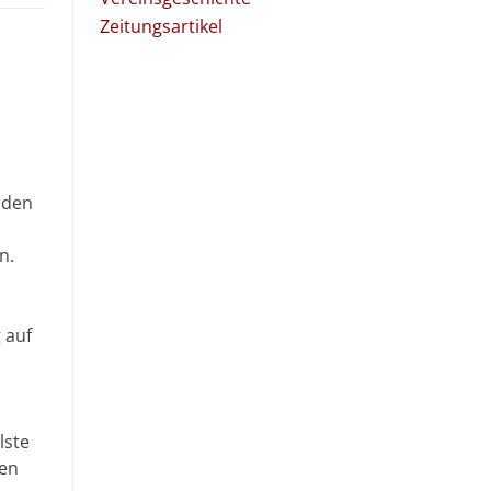
Zeitungsartikel
 den
n.
 auf
lste
den