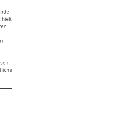
ende
 hielt
ten
en
esen
tliche