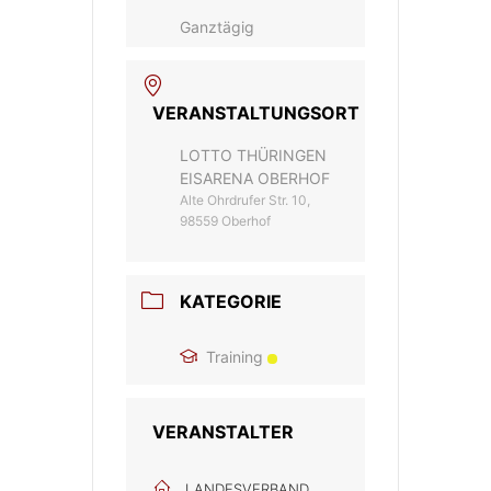
Ganztägig
VERANSTALTUNGSORT
LOTTO THÜRINGEN
EISARENA OBERHOF
Alte Ohrdrufer Str. 10,
98559 Oberhof
KATEGORIE
Training
VERANSTALTER
LANDESVERBAND