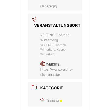
Ganztägig
VERANSTALTUNGSORT
VELTINS-EisArena
Winterberg
VELTINS-EisArena
Winterberg, Kappe,
Winterberg
WEBSITE
https://www.veltins-
eisarena.de/
KATEGORIE
Training