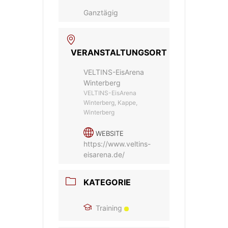
Ganztägig
VERANSTALTUNGSORT
VELTINS-EisArena
Winterberg
VELTINS-EisArena
Winterberg, Kappe,
Winterberg
WEBSITE
https://www.veltins-
eisarena.de/
KATEGORIE
Training