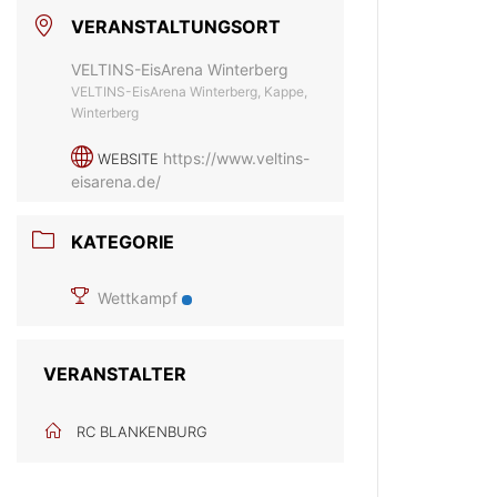
VERANSTALTUNGSORT
VELTINS-EisArena Winterberg
VELTINS-EisArena Winterberg, Kappe,
Winterberg
https://www.veltins-
WEBSITE
eisarena.de/
KATEGORIE
Wettkampf
VERANSTALTER
RC BLANKENBURG